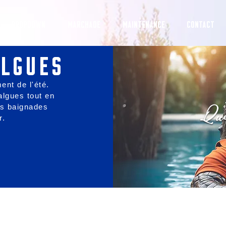
Dropdown
MARCHADE
MAINTENANCE
CONTACT
algues
ent de l'été.
algues tout en
es baignades
r.
ZAP-IT